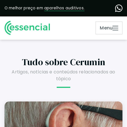
O melhor preço em
aparelhos auditivos.
Menu
Tudo sobre Cerumin
Artigos, notícias e conteúdos relacionados ao
tópico