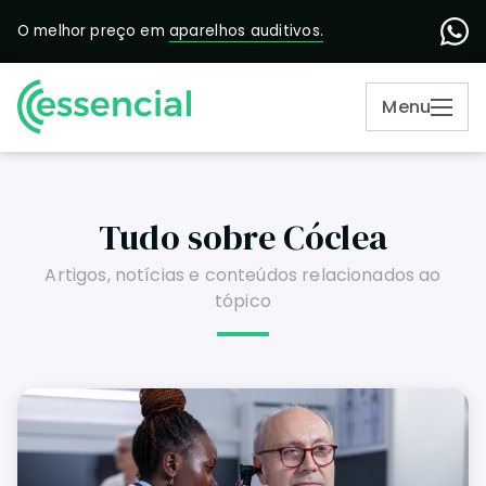
O melhor preço em
aparelhos auditivos.
Menu
Tudo sobre Cóclea
Artigos, notícias e conteúdos relacionados ao
tópico