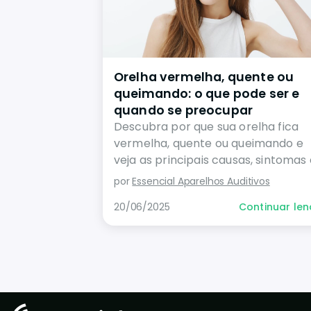
Orelha vermelha, quente ou
queimando: o que pode ser e
quando se preocupar
Descubra por que sua orelha fica
vermelha, quente ou queimando e
veja as principais causas, sintomas
quando procurar um médico.
por
Essencial Aparelhos Auditivos
20/06/2025
Continuar le