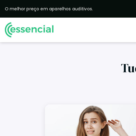
O melhor preço em
aparelhos auditivos.
Tu