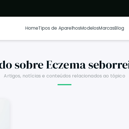
Home
Tipos de Aparelhos
Modelos
Marcas
Blog
do sobre Eczema seborre
Artigos, notícias e conteúdos relacionados ao tópico