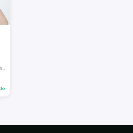
 e
ndo