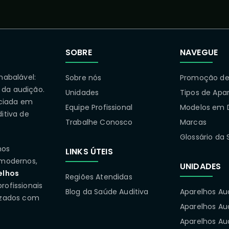
SOBRE
NAVEGUE
nabalável:
Sobre nós
Promoção de 
 da audição.
Unidades
Tipos de Apa
ciada em
Equipe Profissional
Modelos em 
itiva de
Trabalhe Conosco
Marcas
Glossário da 
mos
LINKS ÚTEIS
modernos,
UNIDADES
elhos
Regiões Atendidas
rofissionais
Blog da Saúde Auditiva
Aparelhos Au
izados com
Aparelhos Au
Aparelhos Aud