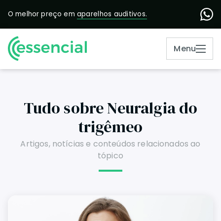
O melhor preço em
aparelhos auditivos.
Menu
Tudo sobre Neuralgia do
trigêmeo
Artigos, notícias e conteúdos relacionados ao
tópico