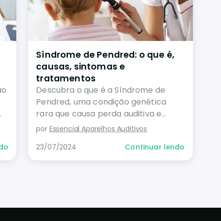
Síndrome de Pendred: o que é,
causas, sintomas e
tratamentos
ão
Descubra o que é a Síndrome de
Pendred, uma condição genética
rara que causa perda auditiva e
problemas na glândula tireoide.
por
Essencial Aparelhos Auditivos
Conheça suas causas, sintomas,
ndo
23/07/2024
Continuar lendo
diagnóstico e opções de tratamento
para melhorar a qualidade de vida
dos afetados.