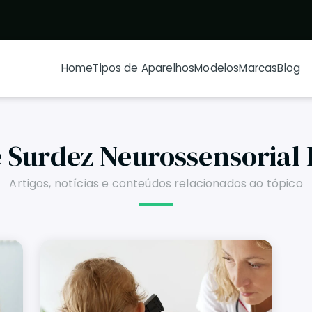
Home
Tipos de Aparelhos
Modelos
Marcas
Blog
 Surdez Neurossensorial 
Artigos, notícias e conteúdos relacionados ao tópico