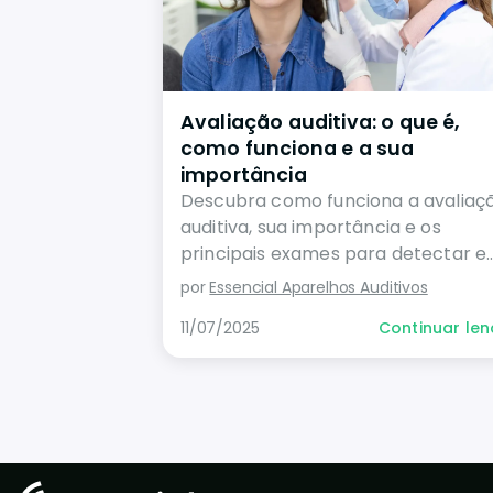
Avaliação auditiva: o que é,
como funciona e a sua
importância
Descubra como funciona a avaliaç
auditiva, sua importância e os
principais exames para detectar e
tratar problemas auditivos.
por
Essencial Aparelhos Auditivos
11/07/2025
Continuar le