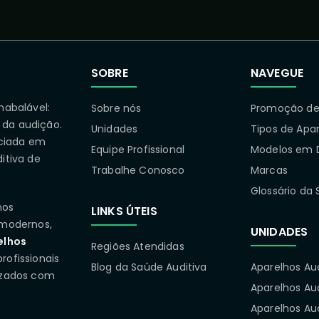
SOBRE
NAVEGUE
nabalável:
Sobre nós
Promoção de 
 da audição.
Unidades
Tipos de Apa
ciada em
Equipe Profissional
Modelos em 
itiva de
Trabalhe Conosco
Marcas
Glossário da 
mos
LINKS ÚTEIS
modernos,
UNIDADES
elhos
Regiões Atendidas
rofissionais
Blog da Saúde Auditiva
Aparelhos Au
izados com
Aparelhos Au
Aparelhos Aud