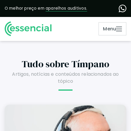
O melhor preço em
aparelhos auditivos.
Menu
Tudo sobre Tímpano
Artigos, notícias e conteúdos relacionados ao
tópico