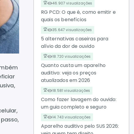
46.907 visualizações
RG PCD: O que é, como emitir e
quais os benefícios
35.647 visualizações
5 alternativas caseiras para
alívio da dor de ouvido
18.720 visualizações
Quanto custa um aparelho
também
auditivo: veja os preços
iciar
atualizados em 2026
usiva,
18.581 visualizações
Como fazer lavagem do ouvido:
um guia completo e seguro
elular,
14.743 visualizações
 passo,
Aparelho auditivo pelo SUS 2026:
veja quem tem direito