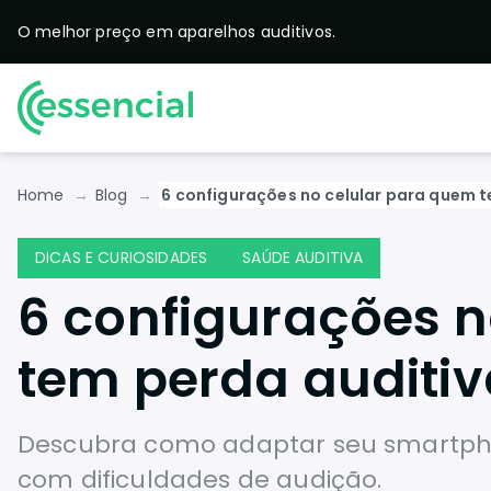
O melhor preço em
aparelhos auditivos.
Home
Blog
6 configurações no celular para quem 
DICAS E CURIOSIDADES
SAÚDE AUDITIVA
6 configurações n
tem perda auditiv
Descubra como adaptar seu smartphon
com dificuldades de audição.