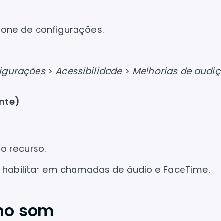
cone de configurações.
igurações
>
Acessibilidade
>
Melhorias de audi
ante)
 o recurso.
 e habilitar em chamadas de áudio e FaceTime.
 no som