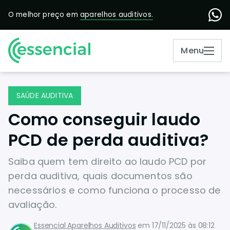
O melhor preço em
aparelhos auditivos.
Menu
SAÚDE AUDITIVA
Como conseguir laudo
PCD de perda auditiva?
Saiba quem tem direito ao laudo PCD por
perda auditiva, quais documentos são
necessários e como funciona o processo de
avaliação.
Essencial Aparelhos Auditivos
em
17/11/2025 às 08:12