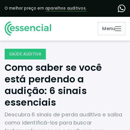
O melhor preço em
aparelhos auditivos.
Menu
SAÚDE AUDITIVA
Como saber se você
está perdendo a
audição: 6 sinais
essenciais
Descubra 6 sinais de perda auditiva e saiba
como identificá-los para buscar