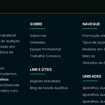
SOBRE
NAVEGUE
nabalável:
Sobre nós
Promoção de 
 da audição.
Unidades
Tipos de Apa
ciada em
Equipe Profissional
Modelos em 
itiva de
Trabalhe Conosco
Marcas
Glossário da 
mos
LINKS ÚTEIS
modernos,
UNIDADES
elhos
Regiões Atendidas
rofissionais
Blog da Saúde Auditiva
Aparelhos Au
izados com
Aparelhos Au
Aparelhos Aud