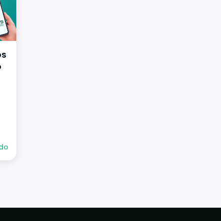
os
o
ndo