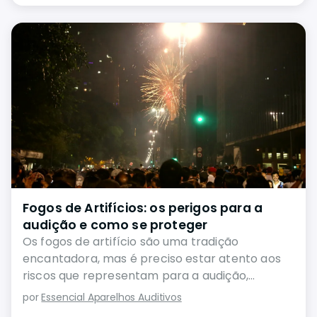
Fogos de Artifícios: os perigos para a
audição e como se proteger
Os fogos de artifício são uma tradição
encantadora, mas é preciso estar atento aos
riscos que representam para a audição,
especialmente durante as festas de fim de ano.
por
Essencial Aparelhos Auditivos