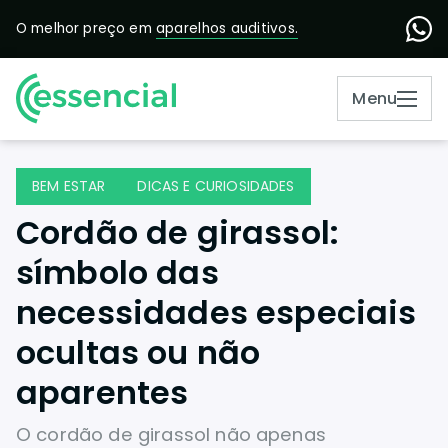
O melhor preço em
aparelhos auditivos.
Menu
BEM ESTAR
DICAS E CURIOSIDADES
Cordão de girassol:
símbolo das
necessidades especiais
ocultas ou não
aparentes
O cordão de girassol não apenas