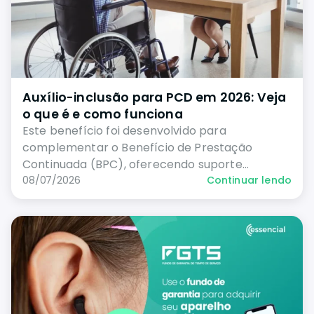
Auxílio-inclusão para PCD em 2026: Veja
o que é e como funciona
Este benefício foi desenvolvido para
complementar o Benefício de Prestação
Continuada (BPC), oferecendo suporte
financeiro adicional e incentivando a
08/07/2026
Continuar lendo
integração de pessoas com deficiência (PCDs)
no mercado de trabalho.