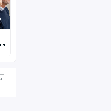
o
a a
va