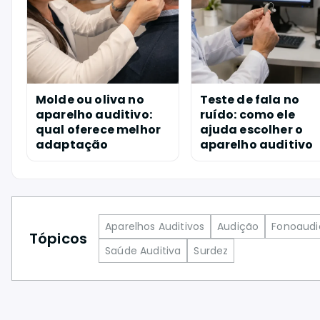
Molde ou oliva no
Teste de fala no
aparelho auditivo:
ruído: como ele
qual oferece melhor
ajuda escolher o
adaptação
aparelho auditivo
Aparelhos Auditivos
Audição
Fonoaudi
Tópicos
Saúde Auditiva
Surdez