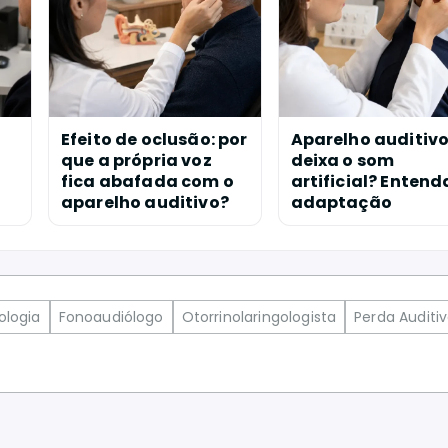
Efeito de oclusão: por
Aparelho auditiv
que a própria voz
deixa o som
fica abafada com o
artificial? Entend
aparelho auditivo?
adaptação
ologia
Fonoaudiólogo
Otorrinolaringologista
Perda Auditi