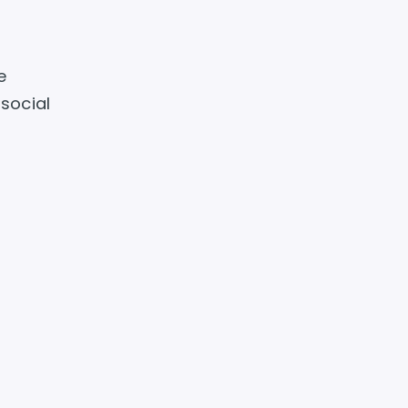
e
social