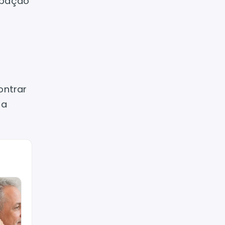
ipação
ontrar
 a